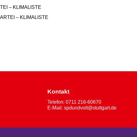
RTEI – KLIMALISTE
e PARTEI – KLIMALISTE
Kontakt
Telefon: 0711 216-60670
E-
Mail: spdundvolt@stuttgart.de