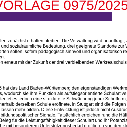
ORLAGE 0975/2025
llen zunächst erhalten bleiben. Die Verwaltung wird beauftragt,
und sozialräumliche Bedeutung, drei geeignete Standorte zur 
en sollen, sofern pädagogisch sinnvoll und organisatorisch re
en.
n erneut mit der Zukunft der drei verbleibenden Werkrealschuls
5 hat das Land Baden-Württemberg den eigenständigen Werkrea
 wodurch sie ihre Funktion als aufstiegsorientierte Schulart ve
eutet es jedoch eine strukturelle Schwächung jener Schulform,
halb derselben Schule eröffnete. In Stuttgart sind die Folgen
lassen mehr bilden. Diese Entwicklung ist jedoch nicht Ausdr
bildungspolitischer Signale. Tatsächlich erreichen rund die Hä
eleg für die Leistungsfähigkeit dieser Schulart und ihr Potenzia
che mit besonderem Unterstützungsbedarf profitieren von den k