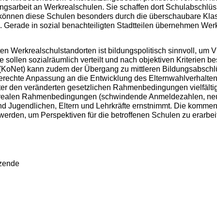
ngsarbeit an Werkrealschulen. Sie schaffen dort Schulabschlüs
n können diese Schulen besonders durch die überschaubare Kla
. Gerade in sozial benachteiligten Stadtteilen übernehmen Werk
n Werkrealschulstandorten ist bildungspolitisch sinnvoll, um Vie
te sollen sozialräumlich verteilt und nach objektiven Kriterien 
(KoNet) kann zudem der Übergang zu mittleren Bildungsabschlü
gerechte Anpassung an die Entwicklung des Elternwahlverhalten
unter den veränderten gesetzlichen Rahmenbedingungen vielfälti
e realen Rahmenbedingungen (schwindende Anmeldezahlen, neue
und Jugendlichen, Eltern und Lehrkräfte ernstnimmt. Die komme
werden, um Perspektiven für die betroffenen Schulen zu erarbei
tzende