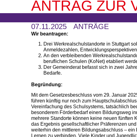
ANTRAG ZUR V
07.11.2025
ANTRÄGE
Wir beantragen:
Drei Werkrealschulstandorte in Stuttgart so
Anmeldezahlen, Entwicklungsperspektiven 
An den verbleibenden Werkrealschulstandort
beruflichen Schulen (KoNet) etabliert werd
Der Gemeinderat befasst sich in zwei Jahre
Bedarfe.
Begründung:
Mit dem Gesetzesbeschluss vom 29. Januar 202
führen künftig nur noch zum Hauptschulabschluss,
Vereinfachung des Schulsystems, tatsächlich bed
besonderem Förderbedarf einen Bildungsweg inner
mehrere Standorte können keine neuen fünften K
das Ergebnis gesellschaftlicher Präferenzen und 
weiterhin den mittleren Bildungsabschluss – ein B
Lernen zu verbinden. Viele Kinder und Jugendli